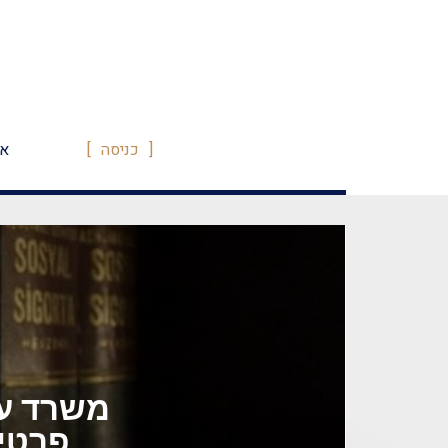
כניסה
או
משרד עו
פרטיי